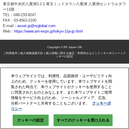
東京都中央区八重洲2-2-1 東京ミッドタウン八重洲 八重洲セントラルタワ
ー11階
TEL：048-233-9247
FAX：03-4563-2100
E-mail：
asset.jp@rxglobal.com
Web：
https://www.am-expo.jp/tokyo-1/ja-jp.html
Copyright © RX Japan GK
ご利用条件
|
個人情報保護方針
|
個人情報に関する修正・利用停止など
|
クッキーポリシー
|
ク
ッキーの設定
本ウェブサイトでは、利便性、品質維持・ユーザビリティ向
上のため、クッキーを使用しています。本ウェブサイトを閲
覧された時点で、本ウェブサイトがクッキーを使用すること
に同意されたものとみなします。また本ウェブサイトご使用
情報をサービス向上のため、 ソーシャルメディア、広告、
分析パートナーと共有することもございます。
クッキーポ
リシー
クッキーの設定
すべてのクッキーを受け入れる