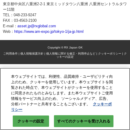
東京都中央区八重洲2-2-1 東京ミッドタウン八重洲 八重洲セントラルタワ
ー11階
TEL：048-233-9247
FAX：03-4563-2100
E-mail：
asset.jp@rxglobal.com
Web：
https://www.am-expo.jp/tokyo-1/ja-jp.html
Copyright © RX Japan GK
ご利用条件
|
個人情報保護方針
|
個人情報に関する修正・利用停止など
|
クッキーポリシー
|
ク
ッキーの設定
本ウェブサイトでは、利便性、品質維持・ユーザビリティ向
上のため、クッキーを使用しています。本ウェブサイトを閲
覧された時点で、本ウェブサイトがクッキーを使用すること
に同意されたものとみなします。また本ウェブサイトご使用
情報をサービス向上のため、 ソーシャルメディア、広告、
分析パートナーと共有することもございます。
クッキーポ
リシー
クッキーの設定
すべてのクッキーを受け入れる